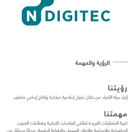
الرؤية والمهمة
ؤيتنا
ثراء حیاة الأفراد من خلال حلول إعلامیة مبتكرة وإنتاج إبداعي متطور.
همتنا
لبیة المتطلبات الفریدة لمالكي العلامات التجاریة وقطاعات الفنون
لجرافیكیة والإبداعیة والإنتاج المسبق والطباعة الرقمیة، محلیًا ودولیًا، من