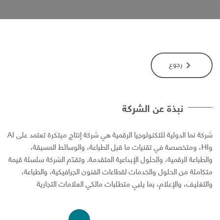
رجوع
نبذة عن الشركة
شركة نما الدولیة للتكنولوجیا الرقمیة ھي شركة إنتاج مبتكرة تعتمد على AI
وHI، ومتخصصة في تقنیات ما قبل الطباعة، والوسائط المسبقة،
الطباعة الرقمیة، والحلول الإبداعیة المتقدمة. وتقدّم الشركة سلسلة قیمة
تكاملة من الحلول والخدمات لقطاعات الفنون الجرافیكیة، والطباعة،
التغلیف، والإعلام، بما یلبي متطلبات مالكي العلامات التجاریة