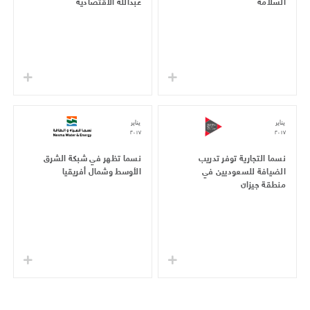
السلامة
عبدالله الاقتصادية
يناير
يناير
٢٠١٧
٢٠١٧
نسما التجارية توفر تدريب
نسما تظهر في شبكة الشرق
الضيافة للسعوديين في
الأوسط وشمال أفريقيا
منطقة جيزان