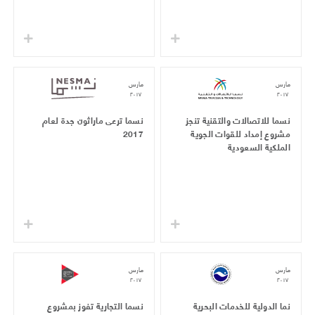
مارس
مارس
٢٠١٧
٢٠١٧
نسما للاتصالات والتقنية تنجز
نسما ترعى ماراثون جدة لعام
مشروع إمداد للقوات الجوية
2017
الملكية السعودية
مارس
مارس
٢٠١٧
٢٠١٧
نما الدولية للخدمات البحرية
نسما التجارية تفوز بمشروع