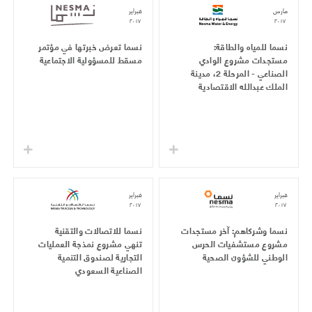
مارس
فبراير
٢٠١٧
٢٠١٧
نسما للمياه والطاقة:
نسما تعرض خبرتها في مؤتمر
مستجدات مشروع الوادي
مسقط للمسؤولية الاجتماعية
الصناعي - المرحلة 2، مدينة
الملك عبدالله الاقتصادية
فبراير
فبراير
٢٠١٧
٢٠١٧
نسما وشركاهم: آخر مستجدات
نسما للاتصالات والتقنية
مشروع مستشفيات الحرس
تنهي مشروع نمذجة العمليات
الوطني للشؤون الصحية
التجارية لصندوق التنمية
الصناعية السعودي