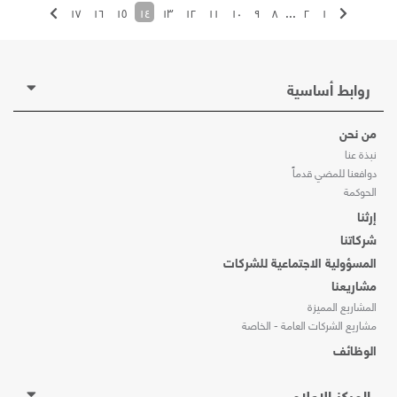
١٧
١٦
١٥
١٤
١٣
١٢
١١
١٠
٩
٨
...
٢
١
روابط أساسية
من نحن
نبذة عنا
دوافعنا للمضي قدماً
الحوكمة
إرثنا
شركاتنا
المسؤولية الاجتماعية للشركات
مشاريعنا
المشاريع المميزة
مشاريع الشركات العامة - الخاصة
الوظائف
المركز الإعلامي