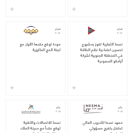
فبراير
فبراير
٢٠١٧
٢٠١٧
نسما التجارية تفوز بمشروع
مودة توقع عقدها الأول مع
تحسين اعتمادية نظم الطاقة
لجنة الحج الماليزية
في المنطقة الجنوبية لشركة
أرامكو السعودية
يناير
يناير
٢٠١٧
٢٠١٧
معهد نسما للتدريب العالي
نسما للاتصالات والتقنية
تحتفل بتخرج مسؤولي
توقع عقداً مع مدينة الملك