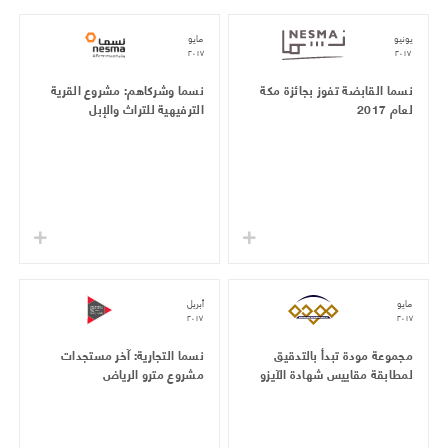
يونيو
مايو
٢٠١٧
٢٠١٧
نسما القابضة تفوز بجائزة مكة
نسما وشركاهم: مشروع القرية
لعام 2017
الترفيهية للتراث والإبل
مايو
أبريل
٢٠١٧
٢٠١٧
مجموعة مودة تبدأ بالتدقيق
نسما التجارية: آخر مستجدات
لمطابقة مقاييس شهادة الآيزو
مشروع مترو الرياض